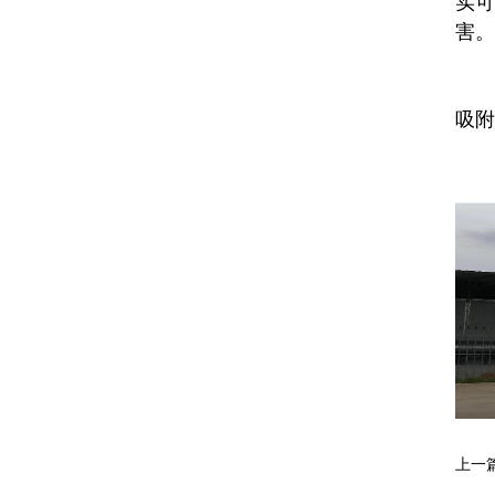
实可
害。
吸附
上一