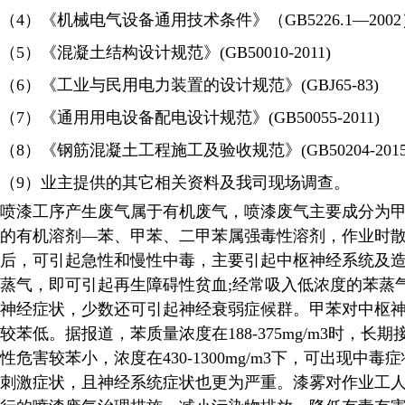
（4）《机械电气设备通用技术条件》（GB5226.1—2002
（5）《混凝土结构设计规范》(GB50010-2011)
（6）《工业与民用电力装置的设计规范》(GBJ65-83)
（7）《通用用电设备配电设计规范》(GB50055-2011)
（8）《钢筋混凝土工程施工及验收规范》(GB50204-2015
（9）业主提供的其它相关资料及我司现场调查。
喷漆工序产生废气属于有机废气，喷漆废气主要成分为
的有机溶剂—苯、甲苯、二甲苯属强毒性溶剂，作业时
后，可引起急性和慢性中毒，主要引起中枢神经系统及
蒸气，即可引起再生障碍性贫血;经常吸入低浓度的苯蒸
神经症状，少数还可引起神经衰弱症候群。甲苯对中枢
较苯低。据报道，苯质量浓度在188-375mg/m3时，
性危害较苯小，浓度在430-1300mg/m3下，可出现
刺激症状，且神经系统症状也更为严重。漆雾对作业工