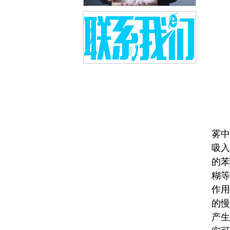
雾中
吸入
的苯
糊等
作用
的慢
产生